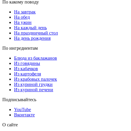
По какому поводу
На завтрак
На обед
На ужин
На каждый день
На праздничный стол
На день рождения
По ингредиентам
Блюда из баклажанов
Из говядины
Из кабачков
Из картофеля
Из крабовых палочек
Из куриной грудки
Из куриной печени
Подписывайтесь
YouTube
Вконтакте
О сайте