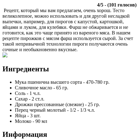
4
/
5
- (
101
голосов)
Рецепт, который мы вам предлагаем, очень хорош. Тесто
великолепное, можно использовать и для другой несладкой
выпечки, например, для пирогов с капустой, картошкой,
яйцами и луком, для кулебяки. Фарш не обжаривается и не
готовится, как это чаще принято из вареного мяса. В нашем
рецепте пирожков с мясом фарш используется сырой. За счет
такой непривычной технологии пироги получаются очень
сочные и необыкновенно вкусные.
Ингредиенты
Мука пшенична высшего сорта
-
470-780
гр.
Сливочное масло
-
65
гр.
Соль
-
1
ч.л.
Сахар
-
2
ст.л.
Дрожжи прессованные (свежие)
-
25
гр.
Перец черный молотый
-
1/2 - 1/3
ч.л.
Яйца
-
3
шт.
Молоко
-
90
мл
Информация