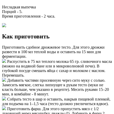
Несладкая выпечка
Порций -
5
.
Время приготовления -
2 часа
.
Как приготовить
Приготовить сдобное дрожжевое тесто. Для этого дрожжи
развести в 100 мл теплой воды и оставить на 15 мин для
ферментации.
Распустить в 75 мл теплого молока 65 гр. сливочного масла
(можно на водяной бане или в микроволновой печи). В
глубокой посуде смешать яйца с сахар и молоком с маслом.
Перемешать.
Добавить частями просеянную через сито муку с солью.
Замесить мягкое, слегка липнущее к рукам тесто (муки не
класть больше, чем указано в рецепте). Месить руками 15–20
мин, в комбайне - 8 минут.
Собрать тесто в шар и оставить, накрыв пищевой пленкой,
для подъема на 1–1,5 часа (тесто должно увеличиться вдвое).
Приготовить фарш. Для этого пропустить мясо с 1/2
луковицей через мясорубку дважды (!). Добавить в фарш 2