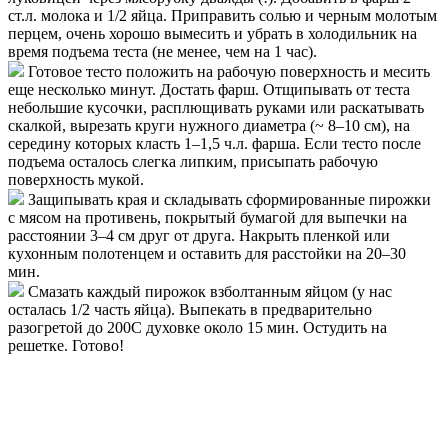
ст.л. молока и 1/2 яйца. Приправить солью и черным молотым
перцем, очень хорошо вымесить и убрать в холодильник на
время подъема теста (не менее, чем на 1 час).
Готовое тесто положить на рабочую поверхность и месить
еще несколько минут. Достать фарш. Отщипывать от теста
небольшие кусочки, расплющивать руками или раскатывать
скалкой, вырезать круги нужного диаметра (~ 8–10 см), на
середину которых класть 1–1,5 ч.л. фарша. Если тесто после
подъема осталось слегка липким, присыпать рабочую
поверхность мукой.
Защипывать края и складывать сформированные пирожки
с мясом на противень, покрытый бумагой для выпечки на
расстоянии 3–4 см друг от друга. Накрыть пленкой или
кухонным полотенцем и оставить для расстойки на 20–30
мин.
Смазать каждый пирожок взболтанным яйцом (у нас
осталась 1/2 часть яйца). Выпекать в предварительно
разогретой до 200С духовке около 15 мин. Остудить на
решетке. Готово!