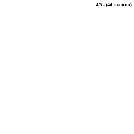
4
/
5
- (
44
голосов)