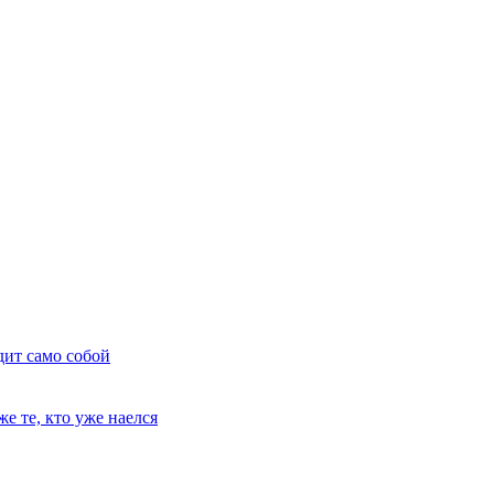
дит само собой
е те, кто уже наелся