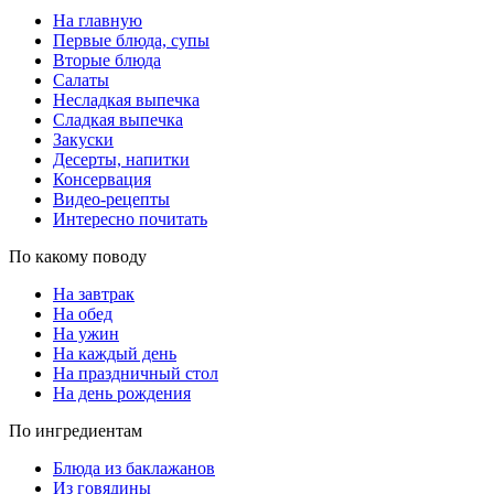
На главную
Первые блюда, супы
Вторые блюда
Салаты
Несладкая выпечка
Сладкая выпечка
Закуски
Десерты, напитки
Консервация
Видео-рецепты
Интересно почитать
По какому поводу
На завтрак
На обед
На ужин
На каждый день
На праздничный стол
На день рождения
По ингредиентам
Блюда из баклажанов
Из говядины