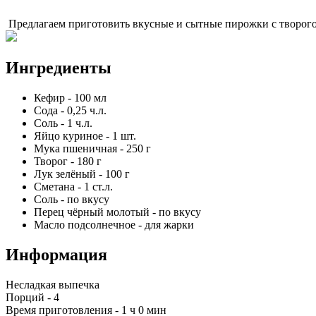
Предлагаем приготовить вкусные и сытные пирожки с творог
Ингредиенты
Кефир
-
100
мл
Сода
-
0,25
ч.л.
Соль
-
1
ч.л.
Яйцо куриное
-
1
шт.
Мука пшеничная
-
250
г
Творог
-
180
г
Лук зелёный
-
100
г
Сметана
-
1
ст.л.
Соль
-
по вкусу
Перец чёрный молотый
-
по вкусу
Масло подсолнечное
-
для жарки
Информация
Несладкая выпечка
Порций -
4
Время приготовления -
1 ч 0 мин