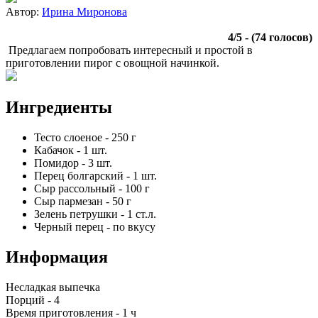
Автор:
Ирина Миронова
4
/
5
- (
74
голосов)
Предлагаем попробовать интересный и простой в
приготовлении пирог с овощной начинкой.
Ингредиенты
Тесто слоеное
-
250
г
Кабачок
-
1
шт.
Помидор
-
3
шт.
Перец болгарский
-
1
шт.
Сыр рассольный
-
100
г
Сыр пармезан
-
50
г
Зелень петрушки
-
1
ст.л.
Черный перец
-
по вкусу
Информация
Несладкая выпечка
Порций -
4
Время приготовления -
1 ч