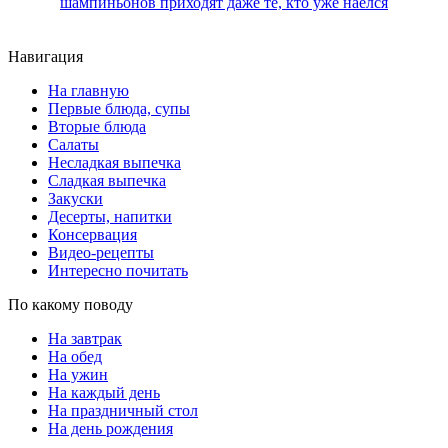
шампиньонов приходят даже те, кто уже наелся
Навигация
На главную
Первые блюда, супы
Вторые блюда
Салаты
Несладкая выпечка
Сладкая выпечка
Закуски
Десерты, напитки
Консервация
Видео-рецепты
Интересно почитать
По какому поводу
На завтрак
На обед
На ужин
На каждый день
На праздничный стол
На день рождения