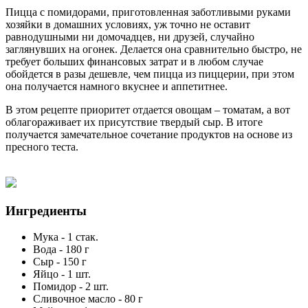
Пицца с помидорами, приготовленная заботливыми руками
хозяйки в домашних условиях, уж точно не оставит
равнодушными ни домочадцев, ни друзей, случайно
заглянувших на огонек. Делается она сравнительно быстро, не
требует больших финансовых затрат и в любом случае
обойдется в разы дешевле, чем пицца из пиццерии, при этом
она получается намного вкуснее и аппетитнее.
В этом рецепте приоритет отдается овощам – томатам, а вот
облагораживает их присутствие твердый сыр. В итоге
получается замечательное сочетание продуктов на основе из
пресного теста.
Ингредиенты
Мука
-
1
стак.
Вода
-
180
г
Сыр
-
150
г
Яйцо
-
1
шт.
Помидор
-
2
шт.
Сливочное масло
-
80
г