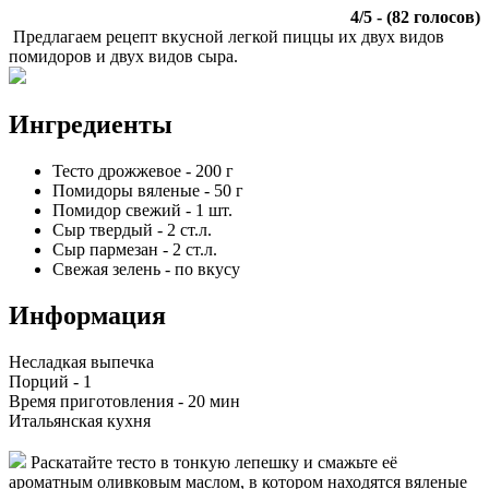
4
/
5
- (
82
голосов)
Предлагаем рецепт вкусной легкой пиццы их двух видов
помидоров и двух видов сыра.
Ингредиенты
Тесто дрожжевое
-
200
г
Помидоры вяленые
-
50
г
Помидор свежий
-
1
шт.
Сыр твердый
-
2
ст.л.
Сыр пармезан
-
2
ст.л.
Свежая зелень
-
по вкусу
Информация
Несладкая выпечка
Порций -
1
Время приготовления -
20 мин
Итальянская кухня
Раскатайте тесто в тонкую лепешку и смажьте её
ароматным оливковым маслом, в котором находятся вяленые