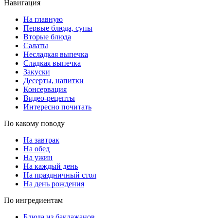
Навигация
На главную
Первые блюда, супы
Вторые блюда
Салаты
Несладкая выпечка
Сладкая выпечка
Закуски
Десерты, напитки
Консервация
Видео-рецепты
Интересно почитать
По какому поводу
На завтрак
На обед
На ужин
На каждый день
На праздничный стол
На день рождения
По ингредиентам
Блюда из баклажанов