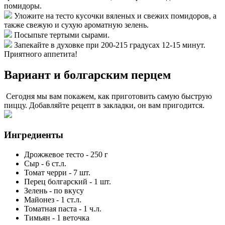
помидоры.
Уложите на тесто кусочки вяленых и свежих помидоров, а
также свежую и сухую ароматную зелень.
Посыпьте тертыми сырами.
Запекайте в духовке при 200-215 градусах 12-15 минут.
Приятного аппетита!
Вариант и болгарским перцем
Сегодня мы вам покажем, как приготовить самую быструю
пиццу. Добавляйте рецепт в закладки, он вам пригодится.
Ингредиенты
Дрожжевое тесто
-
250
г
Сыр
-
6
ст.л.
Томат черри
-
7
шт.
Перец болгарский
-
1
шт.
Зелень
-
по вкусу
Майонез
-
1
ст.л.
Томатная паста
-
1
ч.л.
Тимьян
-
1
веточка