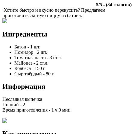
5
/
5
- (
84
голосов)
Хотите быстро и вкусно перекусить? Предлагаем
приготовить сытную пиццу из батона.
Ингредиенты
Батон
-
1
шт.
Помидор
-
2
шт.
Томатная паста
-
3
ст.л.
Майонез
-
2
ст.л.
Колбаса
-
150
г
Сыр твёрдый
-
80
г
Информация
Несладкая выпечка
Порций -
2
Время приготовления -
1 ч 0 мин
Как приготовить