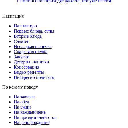
шампиньонов приходят даже те, кто уже наелся
Навигация
На главную
Первые блюда, супы
Вторые блюда
Салаты
Несладкая выпечка
Сладкая выпечка
Закуски
Десерты, напитки
Консервация
Видео-рецепты
Интересно почитать
По какому поводу
На завтрак
На обед
На ужин
На каждый день
На праздничный стол
На день рождения