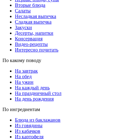
Вторые блюда
Салаты
Несладкая выпечка
Сладкая выпечка
Закуски
Десерты, напитки
Консервация
Видео-рецепты
Интересно почитать
По какому поводу
На завтрак
На обед
На ужин
На каждый день
На праздничный стол
На день рождения
По ингредиентам
Блюда из баклажанов
Из говядины
Из кабачков
Из картофеля