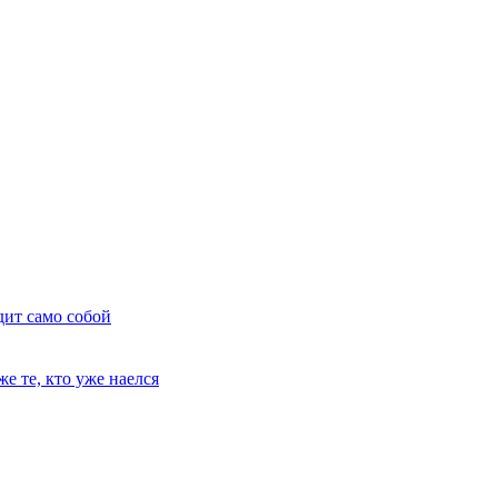
дит само собой
е те, кто уже наелся