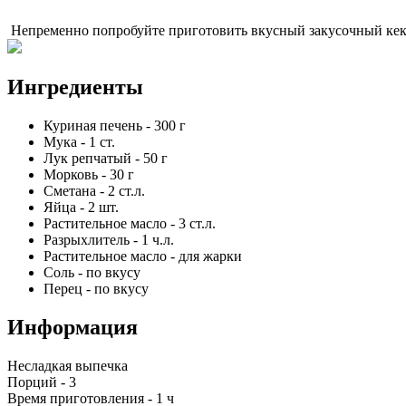
Непременно попробуйте приготовить вкусный закусочный кекс 
Ингредиенты
Куриная печень
-
300
г
Мука
-
1
ст.
Лук репчатый
-
50
г
Морковь
-
30
г
Сметана
-
2
ст.л.
Яйца
-
2
шт.
Растительное масло
-
3
ст.л.
Разрыхлитель
-
1
ч.л.
Растительное масло
-
для жарки
Соль
-
по вкусу
Перец
-
по вкусу
Информация
Несладкая выпечка
Порций -
3
Время приготовления -
1 ч