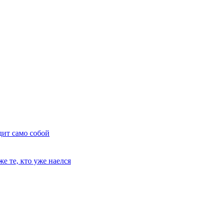
дит само собой
е те, кто уже наелся