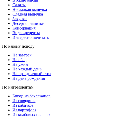
Вторые блюда
Салаты
Несладкая выпечка
Сладкая выпечка
Закуски
Десерты, напитки
Консервация
Видео-рецепты
Интересно почитать
По какому поводу
На завтрак
На обед
На ужин
На каждый день
На праздничный стол
На день рождения
По ингредиентам
Блюда из баклажанов
Из говядины
Из кабачков
Из картофеля
Из крабовых палочек