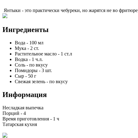
Янтыки - это практически чебуреки, но жарятся не во фритюр
Ингредиенты
Вода
-
100
мл
Мука
-
2
ст.
Растительное масло
-
1
ст.л
Водка
-
1
ч.л.
Соль
-
по вкусу
Помидоры
-
3
шт.
Сыр
-
50
г
Свежая зелень
-
по вкусу
Информация
Несладкая выпечка
Порций -
4
Время приготовления -
1 ч
Татарская кухня