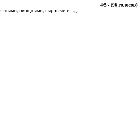
4
/
5
- (
96
голосов)
 мясными, овощными, сырными и т.д.