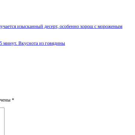
олучается изысканный десерт, особенно хорош с мороженым
 5 минут. Вкуснота из говядины
ечены
*