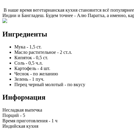
В наше время вегетарианская кухня становится всё популярне
Индии и Бангладеш. Будем точнее - Алю Паратха, а именно, к
Ингредиенты
Мука
-
1,5
ст.
Масло растительное
-
2
ст.л.
Кипяток
-
0,5
ст.
Соль
-
0,5
ч.л.
Картофель
-
4
шт.
Чеснок
-
по желанию
Зелень
-
1
пуч.
Перец черный молотый
-
по вкусу
Информация
Несладкая выпечка
Порций -
5
Время приготовления -
1 ч
Индийская кухня