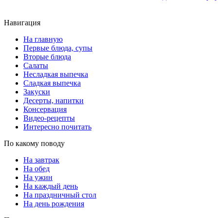
Навигация
На главную
Первые блюда, супы
Вторые блюда
Салаты
Несладкая выпечка
Сладкая выпечка
Закуски
Десерты, напитки
Консервация
Видео-рецепты
Интересно почитать
По какому поводу
На завтрак
На обед
На ужин
На каждый день
На праздничный стол
На день рождения