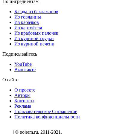
По ингредиентам
Блюда из баклажанов
Из говядины
Из кабачков
Из картофеля
Из крабовых палочек
Из куриной грудки
Из куриной печени
Подписывайтесь
YouTube
Вконтакте
О сайте
О проекте
Авторы
Контакты
Реклама
Пользовательское Соглашение
Политика конфиденциальности
| © pojrem.ru, 2011-2021.