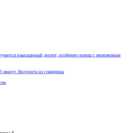
олучается изысканный десерт, особенно хорош с мороженым
 5 минут. Вкуснота из говядины
еля
,
ечены
*