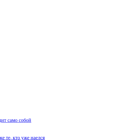
дит само собой
е те, кто уже наелся