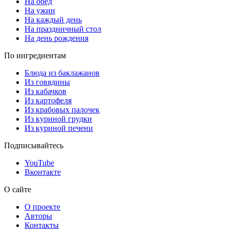
На обед
На ужин
На каждый день
На праздничный стол
На день рождения
По ингредиентам
Блюда из баклажанов
Из говядины
Из кабачков
Из картофеля
Из крабовых палочек
Из куриной грудки
Из куриной печени
Подписывайтесь
YouTube
Вконтакте
О сайте
О проекте
Авторы
Контакты