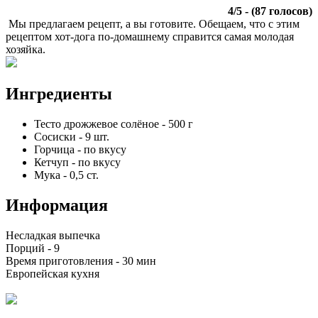
4
/
5
- (
87
голосов)
Мы предлагаем рецепт, а вы готовите. Обещаем, что с этим
рецептом хот-дога по-домашнему справится самая молодая
хозяйка.
Ингредиенты
Тесто дрожжевое солёное
-
500
г
Сосиски
-
9
шт.
Горчица
-
по вкусу
Кетчуп
-
по вкусу
Мука
-
0,5
ст.
Информация
Несладкая выпечка
Порций -
9
Время приготовления -
30 мин
Европейская кухня