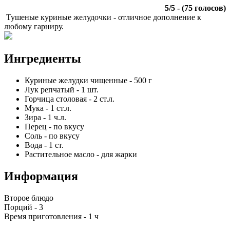
5
/
5
- (
75
голосов)
Тушеные куриные желудочки - отличное дополнение к
любому гарниру.
Ингредиенты
Куриные желудки чищенные
-
500
г
Лук репчатый
-
1
шт.
Горчица столовая
-
2
ст.л.
Мука
-
1
ст.л.
Зира
-
1
ч.л.
Перец
-
по вкусу
Соль
-
по вкусу
Вода
-
1
ст.
Растительное масло
-
для жарки
Информация
Второе блюдо
Порций -
3
Время приготовления -
1 ч