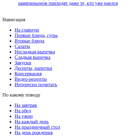
шампиньонов приходят даже те, кто уже наелся
Навигация
На главную
Первые блюда, супы
Вторые блюда
Салаты
Несладкая выпечка
Сладкая выпечка
Закуски
Десерты, напитки
Консервация
Видео-рецепты
Интересно почитать
По какому поводу
На завтрак
На обед
На ужин
На каждый день
На праздничный стол
На день рождения