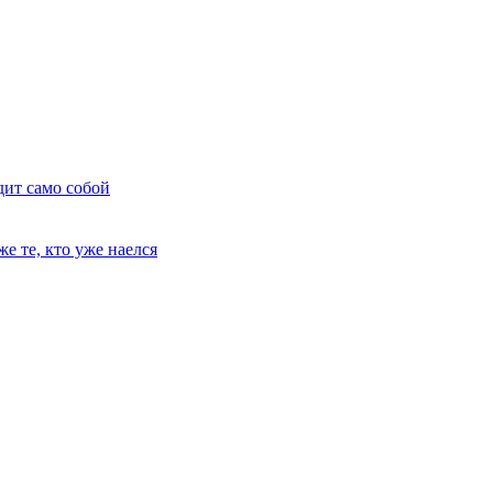
дит само собой
е те, кто уже наелся