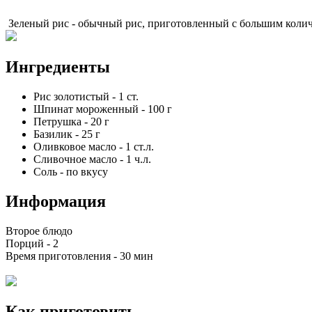
Зеленый рис - обычный рис, приготовленный с большим колич
Ингредиенты
Рис золотистый
-
1
ст.
Шпинат мороженный
-
100
г
Петрушка
-
20
г
Базилик
-
25
г
Оливковое масло
-
1
ст.л.
Сливочное масло
-
1
ч.л.
Соль
-
по вкусу
Информация
Второе блюдо
Порций -
2
Время приготовления -
30 мин
Как приготовить