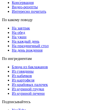
Консервация
Видео-рецепты
Интересно почитать
По какому поводу
На завтрак
На обед
На ужин
На каждый день
На праздничный стол
На день рождения
По ингредиентам
Блюда из баклажанов
Из говядины
Из кабачков
Из картофеля
Из крабовых палочек
Из куриной грудки
Из куриной печени
Подписывайтесь