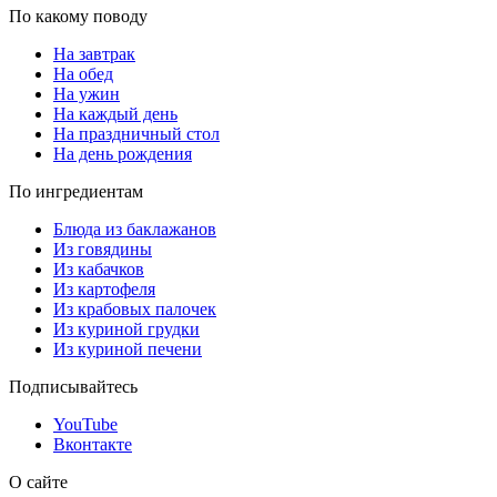
По какому поводу
На завтрак
На обед
На ужин
На каждый день
На праздничный стол
На день рождения
По ингредиентам
Блюда из баклажанов
Из говядины
Из кабачков
Из картофеля
Из крабовых палочек
Из куриной грудки
Из куриной печени
Подписывайтесь
YouTube
Вконтакте
О сайте