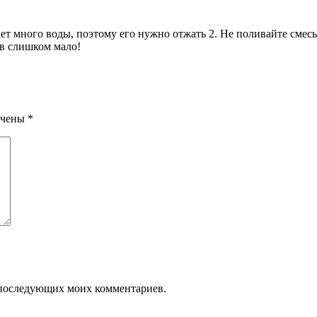
дает много воды, поэтому его нужно отжать 2. Не поливайте сме
ов слишком мало!
ечены
*
ля последующих моих комментариев.