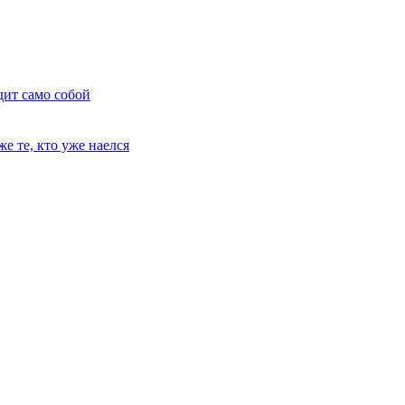
дит само собой
е те, кто уже наелся