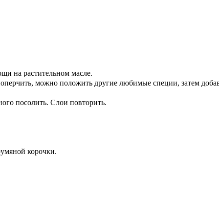
ощи на растительном масле.
поперчить, можно положить другие любимые специи, затем добав
.
много посолить. Слои повторить.
 румяной корочки.