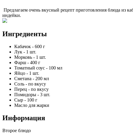
Предлагаем очень вкусный рецепт приготовления блюда из каб
индейки.
Ингредиенты
Кабачок
-
600
г
Лук
-
1
шт.
Морковь
-
1
шт.
Фарш
-
400
г
Томатный соус
-
100
мл
Яйцо
-
1
шт.
Сметана
-
200
мл
Соль
-
по вкусу
Перец
-
по вкусу
Помидоры
-
3
шт.
Сыр
-
100
г
Масло для жарки
Информация
Второе блюдо