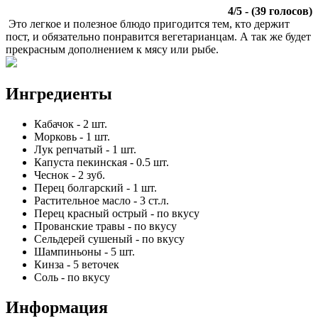
4
/
5
- (
39
голосов)
Это легкое и полезное блюдо пригодится тем, кто держит
пост, и обязательно понравится вегетарианцам. А так же будет
прекрасным дополнением к мясу или рыбе.
Ингредиенты
Кабачок
-
2
шт.
Морковь
-
1
шт.
Лук репчатый
-
1
шт.
Капуста пекинская
-
0.5
шт.
Чеснок
-
2
зуб.
Перец болгарский
-
1
шт.
Растительное масло
-
3
ст.л.
Перец красный острый
-
по вкусу
Прованские травы
-
по вкусу
Сельдерей сушеный
-
по вкусу
Шампиньоны
-
5
шт.
Кинза
-
5
веточек
Соль
-
по вкусу
Информация