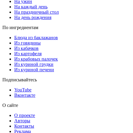
На ужин
На каждый день
На праздничный стол
На день рождения
По ингредиентам
Блюда из баклажанов
Из говядины
Из кабачков
Из картофеля
Из крабовых палочек
Из куриной грудки
Из куриной печени
Подписывайтесь
YouTube
Вконтакте
О сайте
О проекте
Авторы
Контакты
Реклама