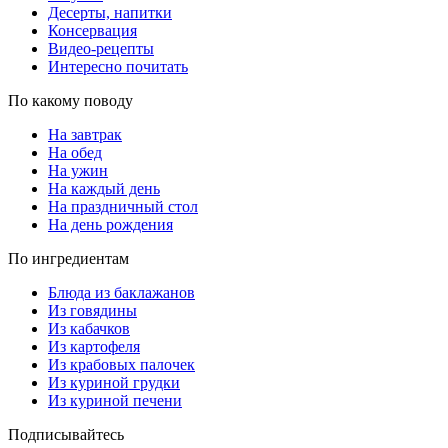
Десерты, напитки
Консервация
Видео-рецепты
Интересно почитать
По какому поводу
На завтрак
На обед
На ужин
На каждый день
На праздничный стол
На день рождения
По ингредиентам
Блюда из баклажанов
Из говядины
Из кабачков
Из картофеля
Из крабовых палочек
Из куриной грудки
Из куриной печени
Подписывайтесь