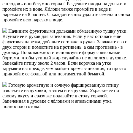
с плодов - они безумно горчат! Разделите плоды на дольки и
промойте их в воде. Яблоки также промойте в воде и
нарежьте на 8 частей. С каждой из них удалите семена и снова
промойте всю нарезку в воде.
Начините фруктовыми дольками обмазанную тушку утки.
Всуньте ее в рукав для запекания. Если у вас осталась еще
фруктовая нарезка, добавьте ее также в рукав. Завяжите его с
двух сторон и поместите на противень, а сам противень - в
духовку. По возможности используйте форму с высокими
бортами, чтобы утиный жир случайно не вылился в духовке.
Запекайте птицу около 2 часов. Если корочка на утке
зарумянится прежде, чем выйдет время запекания, то просто
прикройте ее фольгой или пергаментной бумагой.
Готовую ароматную и сочную фаршированную птицу
извлеките из духовки, а затем и из рукава. Украсьте ее по
своему вкусу и сразу же подавайте к столу горячей.
Запеченная в духовке с яблоками и апельсинами утка
полностью готова!