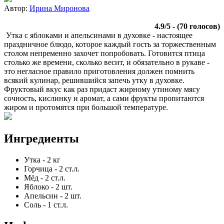
Автор:
Ирина Миронова
4.9
/
5
- (
70
голосов)
Утка с яблоками и апельсинами в духовке - настоящее
праздничное блюдо, которое каждый гость за торжественным
столом непременно захочет попробовать. Готовится птица
столько же времени, сколько весит, и обязательно в рукаве -
это негласное правило приготовления должен помнить
всякий кулинар, решившийся запечь утку в духовке.
Фруктовый вкус как раз придаст жирному утиному мясу
сочность, кислинку и аромат, а сами фрукты пропитаются
жиром и протомятся при большой температуре.
Ингредиенты
Утка
-
2
кг
Горчица
-
2
ст.л.
Мёд
-
2
ст.л.
Яблоко
-
2
шт.
Апельсин
-
2
шт.
Соль
-
1
ст.л.