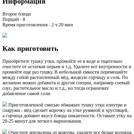
Информация
Второе блюдо
Порций -
8
Время приготовления -
2 ч 20 мин
Как приготовить
Приобретите тушку утки, промойте ее в воде и тщательно
очистите от остатков перьев и т.д. Удалите все внутренности и
промойте еще раз тушку. В небольшой емкости перемешайте
между собой растопленный мёд, жидкую горчицу и соль. По
желанию можно добавить и другие специи, например соевый
соус, растительное масло и т.д., но тогда ограничьте
добавление самой соли.
Приготовленной смесью обмажьте тушку утки изнутри и
снаружи - мёд сделает корочку на утке румяной и хрустящей,
а горчица добавит вкусу блюда пикантности. Оставьте утку на
20-25 минут для легкого маринования.
Очистите апельсины от кожуры, удалите все белые волокна