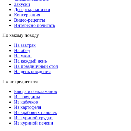
Закуски
Десерты, напитки
Консервация
Видео-рецепты
Интересно почитать
По какому поводу
На завтрак
На обед
На ужин
На каждый день
На праздничный стол
На день рождения
По ингредиентам
Блюда из баклажанов
Из говядины
Из кабачков
Из картофеля
Из крабовых палочек
Из куриной грудки
Из куриной печени