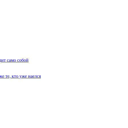
дит само собой
е те, кто уже наелся