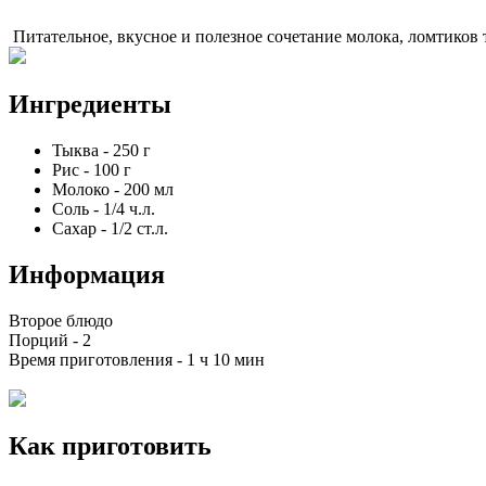
Питательное, вкусное и полезное сочетание молока, ломтиков 
Ингредиенты
Тыква
-
250
г
Рис
-
100
г
Молоко
-
200
мл
Соль
-
1/4
ч.л.
Сахар
-
1/2
ст.л.
Информация
Второе блюдо
Порций -
2
Время приготовления -
1 ч 10 мин
Как приготовить