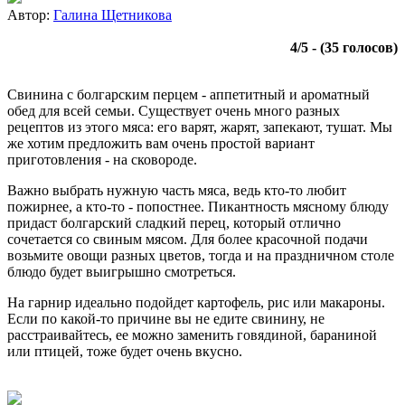
Автор:
Галина Щетникова
4
/
5
- (
35
голосов)
Свинина с болгарским перцем - аппетитный и ароматный
обед для всей семьи. Существует очень много разных
рецептов из этого мяса: его варят, жарят, запекают, тушат. Мы
же хотим предложить вам очень простой вариант
приготовления - на сковороде.
Важно выбрать нужную часть мяса, ведь кто-то любит
пожирнее, а кто-то - попостнее. Пикантность мясному блюду
придаст болгарский сладкий перец, который отлично
сочетается со свиным мясом. Для более красочной подачи
возьмите овощи разных цветов, тогда и на праздничном столе
блюдо будет выигрышно смотреться.
На гарнир идеально подойдет картофель, рис или макароны.
Если по какой-то причине вы не едите свинину, не
расстраивайтесь, ее можно заменить говядиной, бараниной
или птицей, тоже будет очень вкусно.