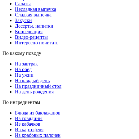
Салаты
Несладкая выпечка
Сладкая выпечка
Закуски
Десерты, напитки
Консервация
Видео-рецепты
Интересно почитать
По какому поводу
На завтрак
На обед
На ужин
На каждый день
На праздничный стол
На день рождения
По ингредиентам
Блюда из баклажанов
Из говядины
Из кабачков
Из картофеля
Из крабовых палочек