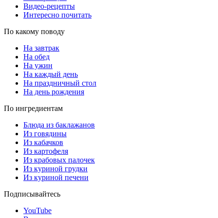
Видео-рецепты
Интересно почитать
По какому поводу
На завтрак
На обед
На ужин
На каждый день
На праздничный стол
На день рождения
По ингредиентам
Блюда из баклажанов
Из говядины
Из кабачков
Из картофеля
Из крабовых палочек
Из куриной грудки
Из куриной печени
Подписывайтесь
YouTube