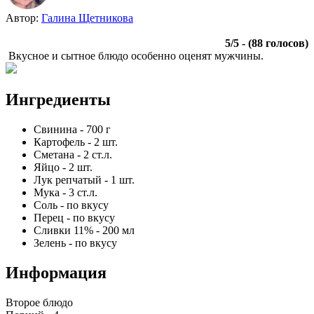
Автор:
Галина Щетникова
5
/
5
- (
88
голосов)
Вкусное и сытное блюдо особенно оценят мужчины.
Ингредиенты
Свинина
-
700
г
Картофель
-
2
шт.
Сметана
-
2
ст.л.
Яйцо
-
2
шт.
Лук репчатый
-
1
шт.
Мука
-
3
ст.л.
Соль
-
по вкусу
Перец
-
по вкусу
Сливки 11%
-
200
мл
Зелень
-
по вкусу
Информация
Второе блюдо