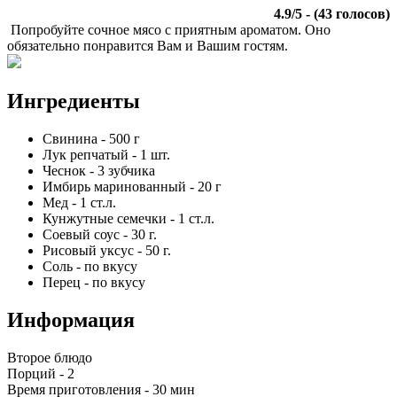
4.9
/
5
- (
43
голосов)
Попробуйте сочное мясо с приятным ароматом. Оно
обязательно понравится Вам и Вашим гостям.
Ингредиенты
Свинина
-
500
г
Лук репчатый
-
1
шт.
Чеснок
-
3
зубчика
Имбирь маринованный
-
20
г
Мед
-
1
ст.л.
Кунжутные семечки
-
1
ст.л.
Соевый соус
-
30
г.
Рисовый уксус
-
50
г.
Соль
-
по вкусу
Перец
-
по вкусу
Информация
Второе блюдо
Порций -
2
Время приготовления -
30 мин