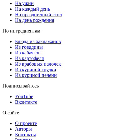
На ужин
На каждый день
На праздничный стол
На день рождения
По ингредиентам
Блюда из баклажанов
Из говядины
Из кабачков
Из картофеля
Из крабовых палочек
Из куриной грудки
Из куриной печени
Подписывайтесь
YouTube
Вконтакте
О сайте
О проекте
Авторы
Контакты