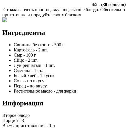
4
/
5
- (
30
голосов)
Стожки - очень простое, вкусное, сытное блюдо. Обязательно
приготовьте и порадуйте своих близких.
Ингредиенты
Свинина без кости
-
500
г
Картофель
-
2
шт.
Сыр
-
100
г
Яйцо
-
2
шт.
Лук репчатый
-
1
шт.
Сметана
-
1
ст.л
Белый хлеб
-
1
кусок
Соль
-
по вкусу
Перец
-
по вкусу
Растительное масло
-
для жарки
Информация
Второе блюдо
Порций -
3
Время приготовления -
1 ч