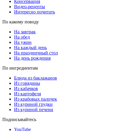
Консервация
Видео-рецепты
Интересно почитать
По какому поводу
На завтрак
На обед
На ужин
На каждый день
На праздничный стол
На день рождения
По ингредиентам
Блюда из баклажанов
Из говядины
Из кабачков
Из картофеля
Из крабовых палочек
Из куриной грудки
Из куриной печени
Подписывайтесь
YouTube