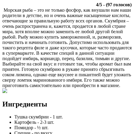
4
/
5
- (
97
голосов)
Морская рыба – это не только фосфор, как внушали нам наши
родители в детстве, но и очень важные насыщенные кислоты,
отвечающие за правильную работу всех органов. Скумбрия –
очень распространена и, кажется, продается в любой стране
мира, хотя вполне можно заменить ее любой другой белой
рыбой. Рыбу можно купить замороженной, и, разморозив,
почистить и начинать готовить. Допустимо использовать для
такого рецепта филе и даже кусочки, которые часто продаются
в супермаркете. В качестве специй в данной ситуации
подойдет имбирь, кориандр, перец, базилик, тимьян и другие.
Выбирайте на свой вкус и готовьте так, чтобы аромат был вам
приятен. Готовую скумбрию в рукаве принято сбрызгивать
соком лимона, однако еще вкуснее и пикантней будет уложить
сверху ломтик маринованного имбиря. Его также можно
приготовить самостоятельно или приобрести в магазине.
Ингредиенты
Тушка скумбрии
-
1
шт.
Картофель
-
2-3
шт.
Помидор
-
½
шт.
Специи
-
по вкусу