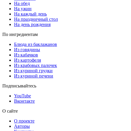
На обед
На ужин
На каждый день
На праздничный стол
На день рождения
По ингредиентам
Блюда из баклажанов
Из говядины
Из кабачков
Из картофеля
Из крабовых палочек
Из куриной грудки
Из куриной печени
Подписывайтесь
YouTube
Вконтакте
О сайте
О проекте
Авторы