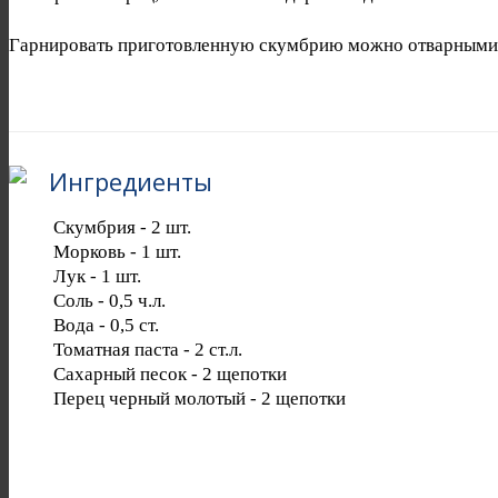
Гарнировать приготовленную скумбрию можно отварными к
Ингредиенты
Скумбрия
-
2
шт.
Морковь
-
1
шт.
Лук
-
1
шт.
Соль
-
0,5
ч.л.
Вода
-
0,5
ст.
Томатная паста
-
2
ст.л.
Сахарный песок
-
2
щепотки
Перец черный молотый
-
2
щепотки