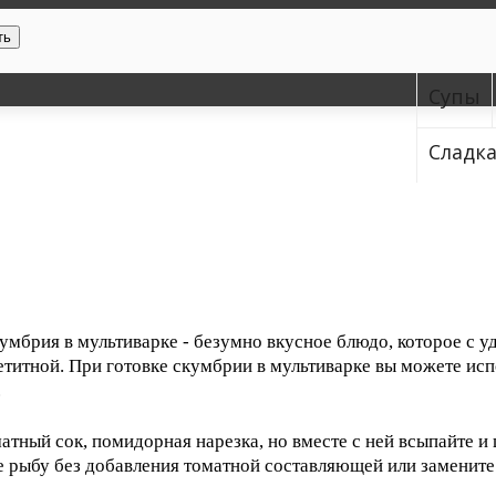
ть
Супы
Сладк
умбрия в мультиварке - безумно вкусное блюдо, которое с 
етитной. При готовке скумбрии в мультиварке вы можете ис
.
атный сок, помидорная нарезка, но вместе с ней всыпайте и
ьте рыбу без добавления томатной составляющей или замени