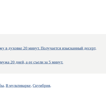
жу в духовке 20 минут. Получается изысканный десерт,
ужа 20 дней, а ее съели за 5 минут.
бы
,
В мультиварке
,
Скумбрия
,