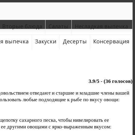
Вторые блюда
Салаты
Несладкая выпечка
ая выпечка
Закуски
Десерты
Консервация
3.9
/
5
- (
36
голосов)
удовольствием отведают и старшие и младшие члены вашей
пользовать любые подходящие к рыбе по вкусу овощи:
 щепотку сахарного песка, чтобы нивелировать ее
те ее другими овощами с ярко-выраженным вкусом: