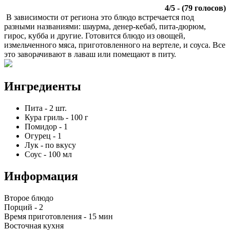
4
/
5
- (
79
голосов)
В зависимости от региона это блюдо встречается под
разными названиями: шаурма, денер-кебаб, пита-дюрюм,
гирос, кубба и другие. Готовится блюдо из овощей,
измельченного мяса, приготовленного на вертеле, и соуса. Все
это заворачивают в лаваш или помещают в питу.
Ингредиенты
Пита
-
2
шт.
Кура гриль
-
100
г
Помидор
-
1
Огурец
-
1
Лук
-
по вкусу
Соус
-
100
мл
Информация
Второе блюдо
Порций -
2
Время приготовления -
15 мин
Восточная кухня