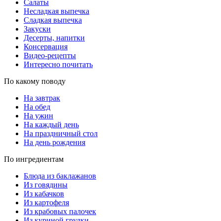
Салаты
Несладкая выпечка
Сладкая выпечка
Закуски
Десерты, напитки
Консервация
Видео-рецепты
Интересно почитать
По какому поводу
На завтрак
На обед
На ужин
На каждый день
На праздничный стол
На день рождения
По ингредиентам
Блюда из баклажанов
Из говядины
Из кабачков
Из картофеля
Из крабовых палочек
Из куриной грудки