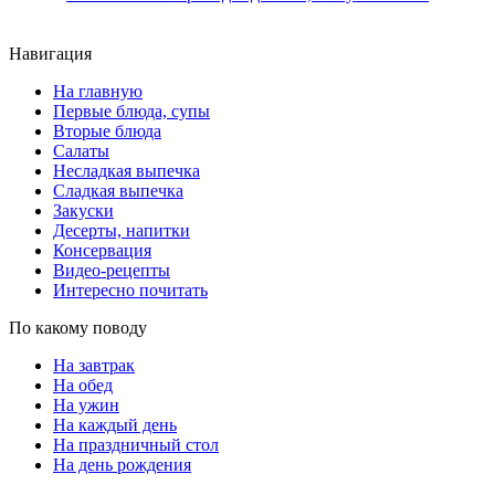
Навигация
На главную
Первые блюда, супы
Вторые блюда
Салаты
Несладкая выпечка
Сладкая выпечка
Закуски
Десерты, напитки
Консервация
Видео-рецепты
Интересно почитать
По какому поводу
На завтрак
На обед
На ужин
На каждый день
На праздничный стол
На день рождения