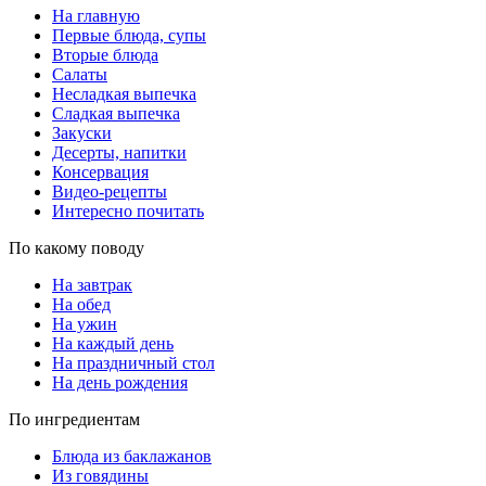
На главную
Первые блюда, супы
Вторые блюда
Салаты
Несладкая выпечка
Сладкая выпечка
Закуски
Десерты, напитки
Консервация
Видео-рецепты
Интересно почитать
По какому поводу
На завтрак
На обед
На ужин
На каждый день
На праздничный стол
На день рождения
По ингредиентам
Блюда из баклажанов
Из говядины