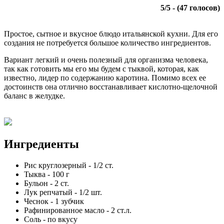
5
/
5
- (
47
голосов)
Простое, сытное и вкусное блюдо итальянской кухни. Для его
создания не потребуется большое количество ингредиентов.
Вариант легкий и очень полезный для организма человека,
так как готовить мы его мы будем с тыквой, которая, как
известно, лидер по содержанию каротина. Помимо всех ее
достоинств она отлично восстанавливает кислотно-щелочной
баланс в желудке.
Ингредиенты
Рис круглозерный
-
1/2
ст.
Тыква
-
100
г
Бульон
-
2
ст.
Лук репчатый
-
1/2
шт.
Чеснок
-
1
зубчик
Рафинированное масло
-
2
ст.л.
Соль
-
по вкусу