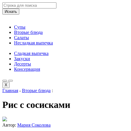
Искать
Супы
Вторые блюда
Салаты
Несладкая выпечка
Сладкая выпечка
Закуски
Десерты
Консервация
X
Главная
-
Вторые блюда
:
Рис с сосисками
Автор:
Мария Соколова