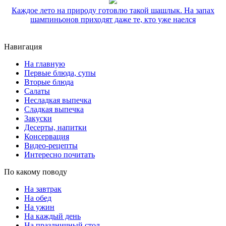
Каждое лето на природу готовлю такой шашлык. На запах
шампиньонов приходят даже те, кто уже наелся
Навигация
На главную
Первые блюда, супы
Вторые блюда
Салаты
Несладкая выпечка
Сладкая выпечка
Закуски
Десерты, напитки
Консервация
Видео-рецепты
Интересно почитать
По какому поводу
На завтрак
На обед
На ужин
На каждый день
На праздничный стол