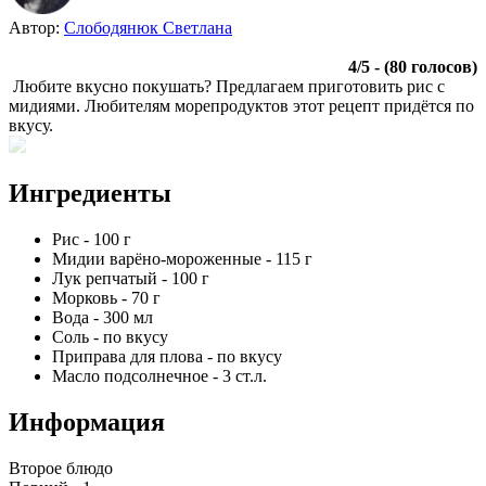
Автор:
Слободянюк Светлана
4
/
5
- (
80
голосов)
Любите вкусно покушать? Предлагаем приготовить рис с
мидиями. Любителям морепродуктов этот рецепт придётся по
вкусу.
Ингредиенты
Рис
-
100
г
Мидии варёно-мороженные
-
115
г
Лук репчатый
-
100
г
Морковь
-
70
г
Вода
-
300
мл
Соль
-
по вкусу
Приправа для плова
-
по вкусу
Масло подсолнечное
-
3
ст.л.
Информация
Второе блюдо