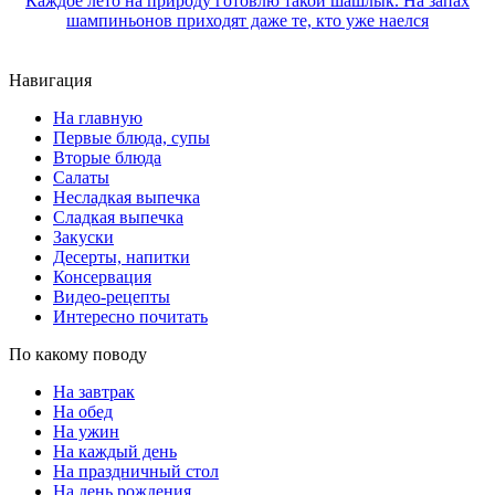
Каждое лето на природу готовлю такой шашлык. На запах
шампиньонов приходят даже те, кто уже наелся
Навигация
На главную
Первые блюда, супы
Вторые блюда
Салаты
Несладкая выпечка
Сладкая выпечка
Закуски
Десерты, напитки
Консервация
Видео-рецепты
Интересно почитать
По какому поводу
На завтрак
На обед
На ужин
На каждый день
На праздничный стол
На день рождения