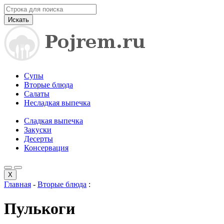
Искать
Супы
Вторые блюда
Салаты
Несладкая выпечка
Сладкая выпечка
Закуски
Десерты
Консервация
X
Главная
-
Вторые блюда
:
Пулькоги