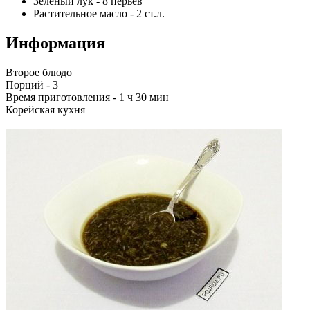
Зеленый лук
-
8
перьев
Растительное масло
-
2
ст.л.
Информация
Второе блюдо
Порций -
3
Время приготовления -
1 ч 30 мин
Корейская кухня