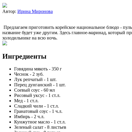
Автор:
Ирина Миронова
Предлагаем приготовить корейское национальное блюдо - пуль
название будет уже другим. Здесь главное-маринад, который пр
холодильнике на всю ночь.
Ингредиенты
Говядина мякоть
-
350
г
Чеснок
-
2
зуб.
Лук репчатый
-
1
шт.
Перец дунганский
-
1
шт.
Соевый соус
-
60
мл
Рисовый уксус
-
1
ст.л.
Мед
-
1
ст.л.
Сладкий чили
-
1
ст.л.
Гранатовый соус
-
1
ч.л.
Имбирь
-
2
ч.л.
Кунжутное масло
-
1
ст.л.
Зеленый салат
-
8
листьев