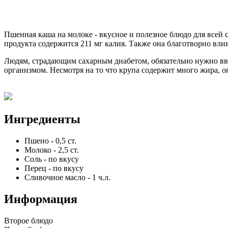
Пшенная каша на молоке - вкусное и полезное блюдо для всей 
продукта содержится 211 мг калия. Также она благотворно вли
Людям, страдающим сахарным диабетом, обязательно нужно ввес
организмом. Несмотря на то что крупа содержит много жира, о
Ингредиенты
Пшено
-
0,5
ст.
Молоко
-
2,5
ст.
Соль
-
по вкусу
Перец
-
по вкусу
Сливочное масло
-
1
ч.л.
Информация
Второе блюдо