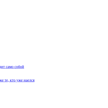
дит само собой
е те, кто уже наелся