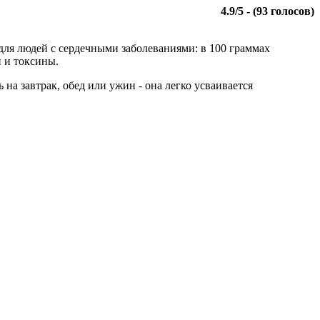
4.9
/
5
- (
93
голосов)
 для людей с сердечными заболеваниями: в 100 граммах
и и токсины.
а завтрак, обед или ужин - она легко усваивается