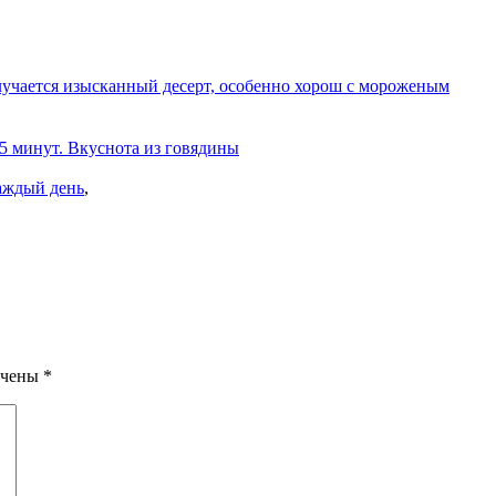
олучается изысканный десерт, особенно хорош с мороженым
 5 минут. Вкуснота из говядины
аждый день
,
ечены
*