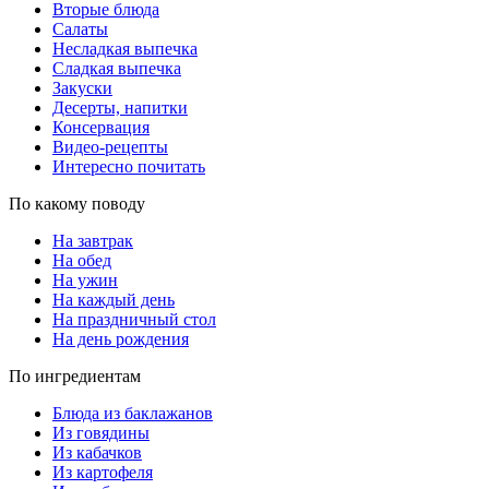
Вторые блюда
Салаты
Несладкая выпечка
Сладкая выпечка
Закуски
Десерты, напитки
Консервация
Видео-рецепты
Интересно почитать
По какому поводу
На завтрак
На обед
На ужин
На каждый день
На праздничный стол
На день рождения
По ингредиентам
Блюда из баклажанов
Из говядины
Из кабачков
Из картофеля