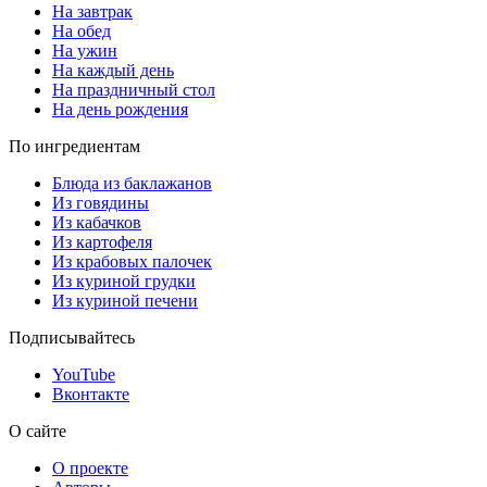
На завтрак
На обед
На ужин
На каждый день
На праздничный стол
На день рождения
По ингредиентам
Блюда из баклажанов
Из говядины
Из кабачков
Из картофеля
Из крабовых палочек
Из куриной грудки
Из куриной печени
Подписывайтесь
YouTube
Вконтакте
О сайте
О проекте