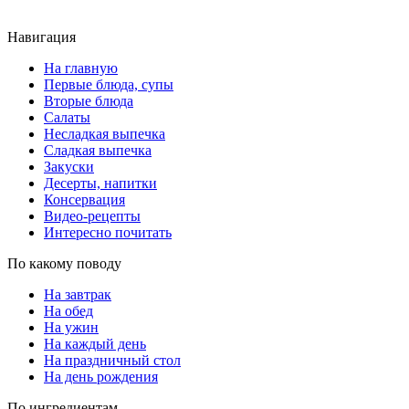
Навигация
На главную
Первые блюда, супы
Вторые блюда
Салаты
Несладкая выпечка
Сладкая выпечка
Закуски
Десерты, напитки
Консервация
Видео-рецепты
Интересно почитать
По какому поводу
На завтрак
На обед
На ужин
На каждый день
На праздничный стол
На день рождения
По ингредиентам