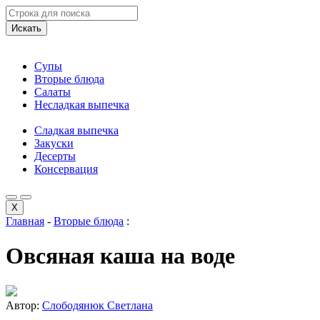
Искать
Супы
Вторые блюда
Салаты
Несладкая выпечка
Сладкая выпечка
Закуски
Десерты
Консервация
X
Главная
-
Вторые блюда
:
Овсяная каша на воде
Автор:
Слободянюк Светлана