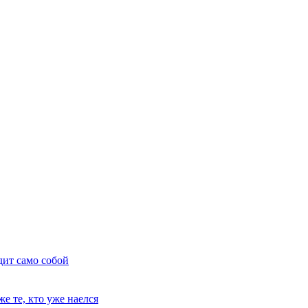
дит само собой
е те, кто уже наелся