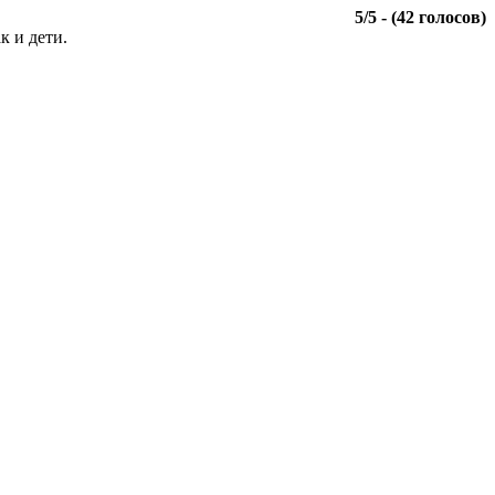
5
/
5
- (
42
голосов)
к и дети.