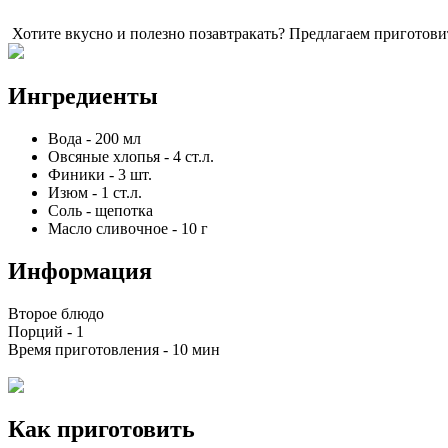
Хотите вкусно и полезно позавтракать? Предлагаем приготовит
Ингредиенты
Вода
-
200
мл
Овсяные хлопья
-
4
ст.л.
Финики
-
3
шт.
Изюм
-
1
ст.л.
Соль
-
щепотка
Масло сливочное
-
10
г
Информация
Второе блюдо
Порций -
1
Время приготовления -
10 мин
Как приготовить