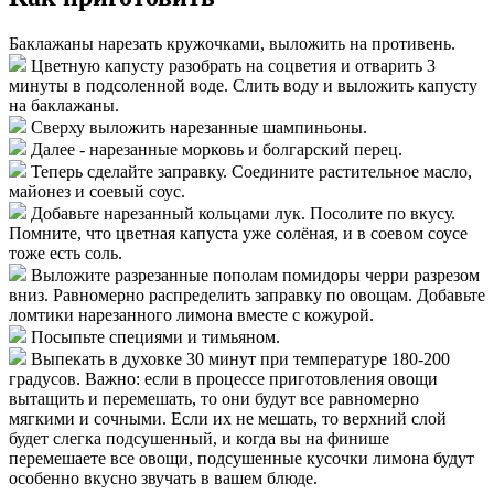
Баклажаны нарезать кружочками, выложить на противень.
Цветную капусту разобрать на соцветия и отварить 3
минуты в подсоленной воде. Слить воду и выложить капусту
на баклажаны.
Сверху выложить нарезанные шампиньоны.
Далее - нарезанные морковь и болгарский перец.
Теперь сделайте заправку. Соедините растительное масло,
майонез и соевый соус.
Добавьте нарезанный кольцами лук. Посолите по вкусу.
Помните, что цветная капуста уже солёная, и в соевом соусе
тоже есть соль.
Выложите разрезанные пополам помидоры черри разрезом
вниз. Равномерно распределить заправку по овощам. Добавьте
ломтики нарезанного лимона вместе с кожурой.
Посыпьте специями и тимьяном.
Выпекать в духовке 30 минут при температуре 180-200
градусов. Важно: если в процессе приготовления овощи
вытащить и перемешать, то они будут все равномерно
мягкими и сочными. Если их не мешать, то верхний слой
будет слегка подсушенный, и когда вы на финише
перемешаете все овощи, подсушенные кусочки лимона будут
особенно вкусно звучать в вашем блюде.