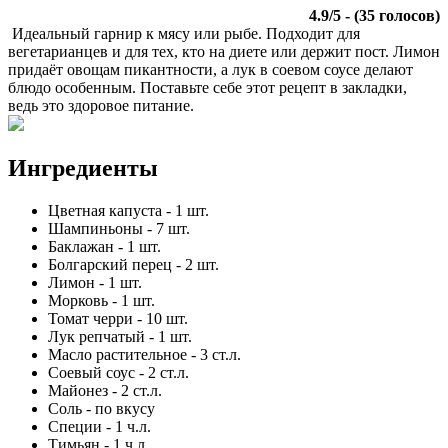
4.9
/
5
- (
35
голосов)
Идеальный гарнир к мясу или рыбе. Подходит для
вегетарианцев и для тех, кто на диете или держит пост. Лимон
придаёт овощам пикантности, а лук в соевом соусе делают
блюдо особенным. Поставьте себе этот рецепт в закладки,
ведь это здоровое питание.
Ингредиенты
Цветная капуста
-
1
шт.
Шампиньоны
-
7
шт.
Баклажан
-
1
шт.
Болгарский перец
-
2
шт.
Лимон
-
1
шт.
Морковь
-
1
шт.
Томат черри
-
10
шт.
Лук репчатый
-
1
шт.
Масло растительное
-
3
ст.л.
Соевый соус
-
2
ст.л.
Майонез
-
2
ст.л.
Соль
-
по вкусу
Специи
-
1
ч.л.
Тимьян
-
1
ч.л.