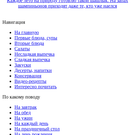
Каждое лето на природу готовлю такой шашлык. На запах
шампиньонов приходят даже те, кто уже наелся
Навигация
На главную
Первые блюда, супы
Вторые блюда
Салаты
Несладкая выпечка
Сладкая выпечка
Закуски
Десерты, напитки
Консервация
Видео-рецепты
Интересно почитать
По какому поводу
На завтрак
На обед
На ужин
На каждый день
На праздничный стол
На день рождения