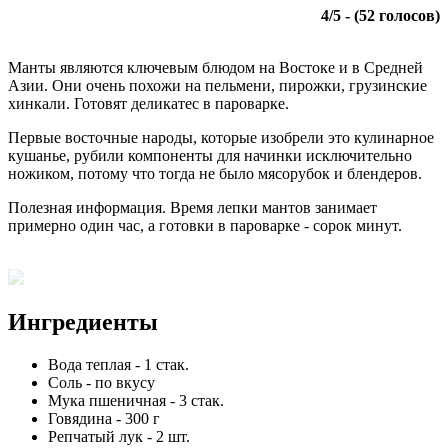
4
/
5
- (
52
голосов)
Манты являются ключевым блюдом на Востоке и в Средней
Азии. Они очень похожи на пельмени, пирожки, грузинские
хинкали. Готовят деликатес в пароварке.
Первые восточные народы, которые изобрели это кулинарное
кушанье, рубили компоненты для начинки исключительно
ножиком, потому что тогда не было мясорубок и блендеров.
Полезная информация. Время лепки мантов занимает
примерно один час, а готовки в пароварке - сорок минут.
Ингредиенты
Вода теплая
-
1
стак.
Соль
-
по вкусу
Мука пшеничная
-
3
стак.
Говядина
-
300
г
Репчатый лук
-
2
шт.