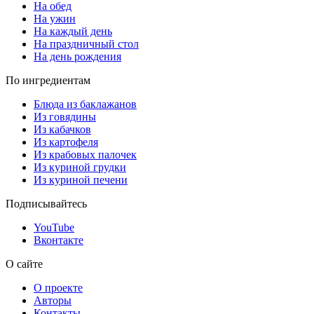
На обед
На ужин
На каждый день
На праздничный стол
На день рождения
По ингредиентам
Блюда из баклажанов
Из говядины
Из кабачков
Из картофеля
Из крабовых палочек
Из куриной грудки
Из куриной печени
Подписывайтесь
YouTube
Вконтакте
О сайте
О проекте
Авторы
Контакты