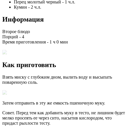
Перец молотый черный
-
1
ч.л.
Кумин
-
2
ч.л.
Информация
Второе блюдо
Порций -
4
Время приготовления -
1 ч 0 мин
Как приготовить
Взять миску с глубоким дном, вылить воду и высыпать
поваренную соль.
Затем отправить в эту же емкость пшеничную муку.
Совет. Перед тем как добавить муку в тесто, не лишним будет
мелко просеять ее через сито, насытив кислородом, что
придаст рыхлости тесту.