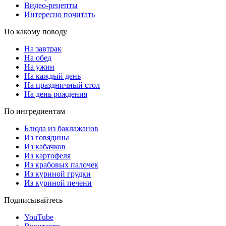
Видео-рецепты
Интересно почитать
По какому поводу
На завтрак
На обед
На ужин
На каждый день
На праздничный стол
На день рождения
По ингредиентам
Блюда из баклажанов
Из говядины
Из кабачков
Из картофеля
Из крабовых палочек
Из куриной грудки
Из куриной печени
Подписывайтесь
YouTube