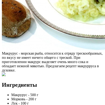
Макрурус - морская рыба, относится к отряду трескообразных,
по вкусу не имеет ничего общего с треской. При
приготовлении макрурс выделяет очень много сока и
обладает нежной мякотью. Предлагаем рецепт макрурруса в
духовке.
Ингредиенты
Макрурус
-
500
г
Морковь
-
200
г
Лук
-
100
г