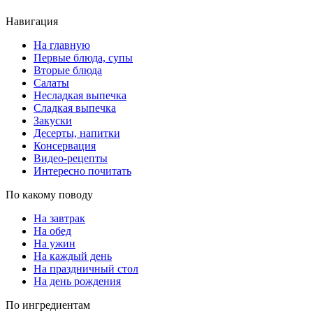
Навигация
На главную
Первые блюда, супы
Вторые блюда
Салаты
Несладкая выпечка
Сладкая выпечка
Закуски
Десерты, напитки
Консервация
Видео-рецепты
Интересно почитать
По какому поводу
На завтрак
На обед
На ужин
На каждый день
На праздничный стол
На день рождения
По ингредиентам