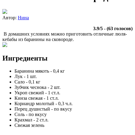
Автор:
Нина
3.9
/
5
- (
63
голосов)
В домашних условиях можно приготовить отличные люля-
кебабы из баранины на сковороде.
Ингредиенты
Баранина мякоть
-
0,4
кг
Лук
-
1
шт.
Сало
-
0,1
кг
Зубчик чеснока
-
2
шт.
Укроп свежий
-
1
ст.л.
Кинза свежая
-
1
ст.л.
Кориандр молотый
-
0,3
ч.л.
Перец душистый
-
по вкусу
Соль
-
по вкусу
Крахмал
-
2
ст.л.
Свежая зелень