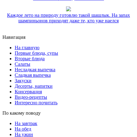
Каждое лето на природу готовлю такой шашлык. На запах
шампиньонов приходят даже те, кто уже наелся
Навигация
На главную
Первые блюда, супы
Вторые блюда
Салаты
Несладкая выпечка
Сладкая выпечка
Закуски
Десерты, напитки
Консервация
Видео-рецепты
Интересно почитать
По какому поводу
На завтрак
На обед
На ужин