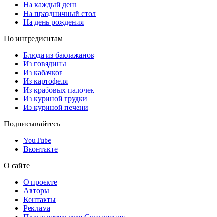
На каждый день
На праздничный стол
На день рождения
По ингредиентам
Блюда из баклажанов
Из говядины
Из кабачков
Из картофеля
Из крабовых палочек
Из куриной грудки
Из куриной печени
Подписывайтесь
YouTube
Вконтакте
О сайте
О проекте
Авторы
Контакты
Реклама
Пользовательское Соглашение