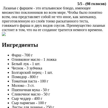
5
/
5
- (
98
голосов)
Лазанья с фаршем - это итальянское блюдо, имеющее
множество поклонников во всем мире. Чтобы было понятно
всем, она представляет собой не что иное, как запеканку,
приготовленную из слоёв тонко раскатанного теста,
говяжьего фарша и двух видов соусов. Преимущество лазаньи
состоит в том, что на ее создание тратится немного времени.
Ингредиенты
Фарш
-
700
г
Оливковое масло
-
1
ложка
Белый лук
-
1
шт.
Чеснок
-
3
зубчика
Болгарский перец
-
1
шт.
Помидор
-
800
г
Томатная паста
-
100
г
Молоко
-
3
ст.
Пшеничная мука
-
50
г
Сливочное масло
-
50
г
Сыр чеддер
-
400
г
Сыр пармезан
-
100
г
Листы для лазаньи
-
250
г