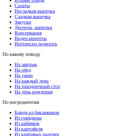
Вторые блюда
Салаты
Несладкая выпечка
Сладкая выпечка
Закуски
Десерты, напитки
Консервация
Видео-рецепты
Интересно почитать
По какому поводу
На завтрак
На обед
На ужин
На каждый день
На праздничный стол
На день рождения
По ингредиентам
Блюда из баклажанов
Из говядины
Из кабачков
Из картофеля
Из крабовых палочек