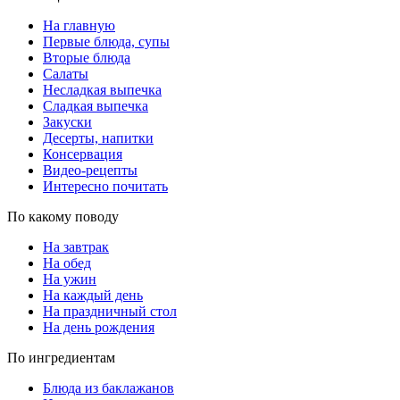
На главную
Первые блюда, супы
Вторые блюда
Салаты
Несладкая выпечка
Сладкая выпечка
Закуски
Десерты, напитки
Консервация
Видео-рецепты
Интересно почитать
По какому поводу
На завтрак
На обед
На ужин
На каждый день
На праздничный стол
На день рождения
По ингредиентам
Блюда из баклажанов