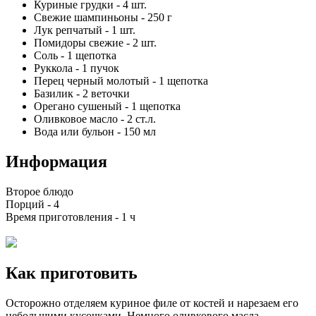
Куриные грудки
-
4
шт.
Свежие шампиньоны
-
250
г
Лук репчатый
-
1
шт.
Помидоры свежие
-
2
шт.
Соль
-
1
щепотка
Руккола
-
1
пучок
Перец черный молотый
-
1
щепотка
Базилик
-
2
веточки
Орегано сушеный
-
1
щепотка
Оливковое масло
-
2
ст.л.
Вода или бульон
-
150
мл
Информация
Второе блюдо
Порций -
4
Время приготовления -
1 ч
Как приготовить
Осторожно отделяем куриное филе от костей и нарезаем его
небольшими кусочками. Немного оливкового масла