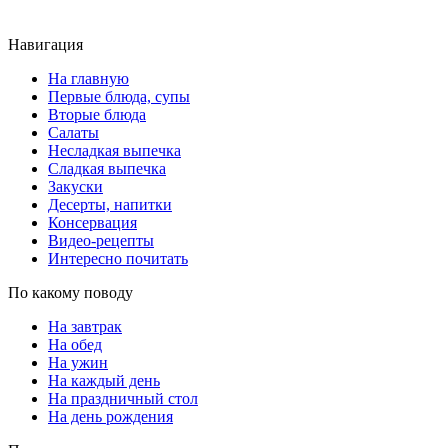
Навигация
На главную
Первые блюда, супы
Вторые блюда
Салаты
Несладкая выпечка
Сладкая выпечка
Закуски
Десерты, напитки
Консервация
Видео-рецепты
Интересно почитать
По какому поводу
На завтрак
На обед
На ужин
На каждый день
На праздничный стол
На день рождения