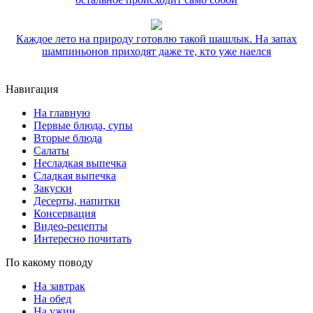
Каждое лето на природу готовлю такой шашлык. На запах
шампиньонов приходят даже те, кто уже наелся
Навигация
На главную
Первые блюда, супы
Вторые блюда
Салаты
Несладкая выпечка
Сладкая выпечка
Закуски
Десерты, напитки
Консервация
Видео-рецепты
Интересно почитать
По какому поводу
На завтрак
На обед
На ужин