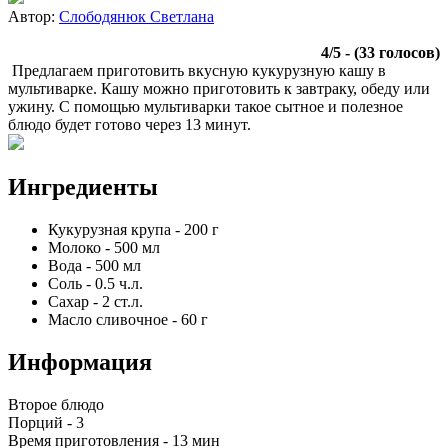
Автор:
Слободянюк Светлана
4
/
5
- (
33
голосов)
Предлагаем приготовить вкусную кукурузную кашу в
мультиварке. Кашу можно приготовить к завтраку, обеду или
ужину. С помощью мультиварки такое сытное и полезное
блюдо будет готово через 13 минут.
Ингредиенты
Кукурузная крупа
-
200
г
Молоко
-
500
мл
Вода
-
500
мл
Соль
-
0.5
ч.л.
Сахар
-
2
ст.л.
Масло сливочное
-
60
г
Информация
Второе блюдо
Порций -
3
Время приготовления -
13 мин