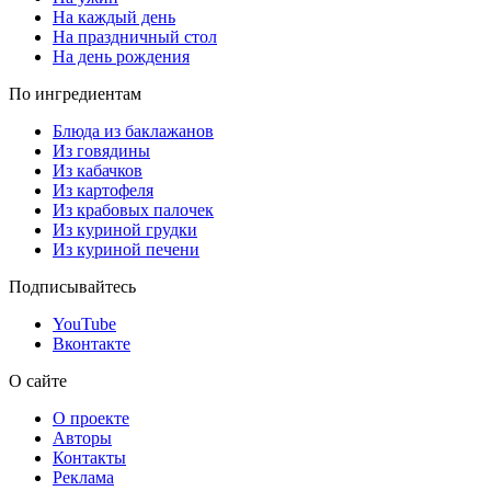
На каждый день
На праздничный стол
На день рождения
По ингредиентам
Блюда из баклажанов
Из говядины
Из кабачков
Из картофеля
Из крабовых палочек
Из куриной грудки
Из куриной печени
Подписывайтесь
YouTube
Вконтакте
О сайте
О проекте
Авторы
Контакты
Реклама