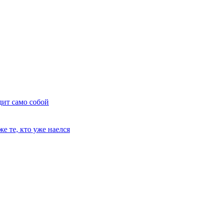
дит само собой
е те, кто уже наелся