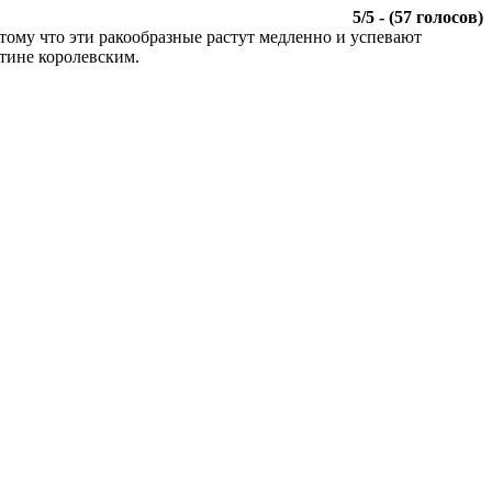
5
/
5
- (
57
голосов)
тому что эти ракообразные растут медленно и успевают
тине королевским.