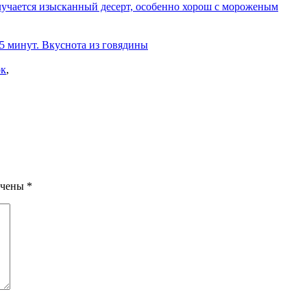
олучается изысканный десерт, особенно хорош с мороженым
 5 минут. Вкуснота из говядины
ок
,
ечены
*