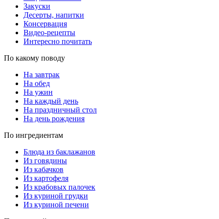
Закуски
Десерты, напитки
Консервация
Видео-рецепты
Интересно почитать
По какому поводу
На завтрак
На обед
На ужин
На каждый день
На праздничный стол
На день рождения
По ингредиентам
Блюда из баклажанов
Из говядины
Из кабачков
Из картофеля
Из крабовых палочек
Из куриной грудки
Из куриной печени