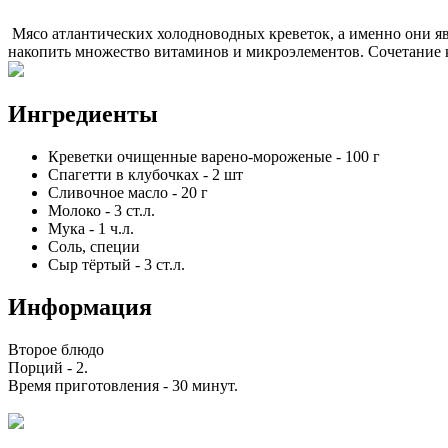
Мясо атлантических холодноводных креветок, а именно они яв
накопить множество витаминов и микроэлементов. Сочетание к
Ингредиенты
Креветки очищенные варено-мороженые
-
100
г
Спагетти в клубочках
-
2
шт
Сливочное масло
-
20
г
Молоко
-
3
ст.л.
Мука
-
1
ч.л.
Соль, специи
Сыр тёртый
-
3
ст.л.
Информация
Второе блюдо
Порций -
2
.
Время приготовления -
30 минут
.