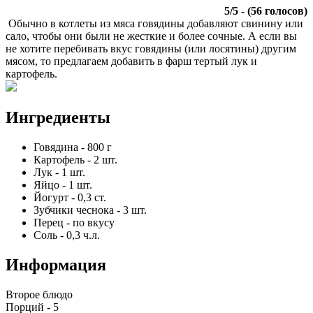
5
/
5
- (
56
голосов)
Обычно в котлеты из мяса говядины добавляют свинину или
сало, чтобы они были не жесткие и более сочные. А если вы
не хотите перебивать вкус говядины (или лосятины) другим
мясом, то предлагаем добавить в фарш тертый лук и
картофель.
Ингредиенты
Говядина
-
800
г
Картофель
-
2
шт.
Лук
-
1
шт.
Яйцо
-
1
шт.
Йогурт
-
0,3
ст.
Зубчики чеснока
-
3
шт.
Перец
-
по вкусу
Соль
-
0,3
ч.л.
Информация
Второе блюдо
Порций -
5