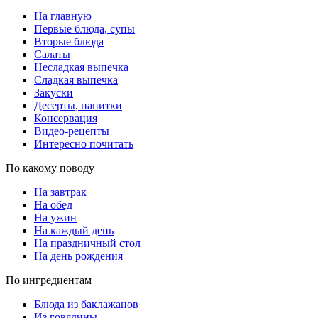
На главную
Первые блюда, супы
Вторые блюда
Салаты
Несладкая выпечка
Сладкая выпечка
Закуски
Десерты, напитки
Консервация
Видео-рецепты
Интересно почитать
По какому поводу
На завтрак
На обед
На ужин
На каждый день
На праздничный стол
На день рождения
По ингредиентам
Блюда из баклажанов
Из говядины