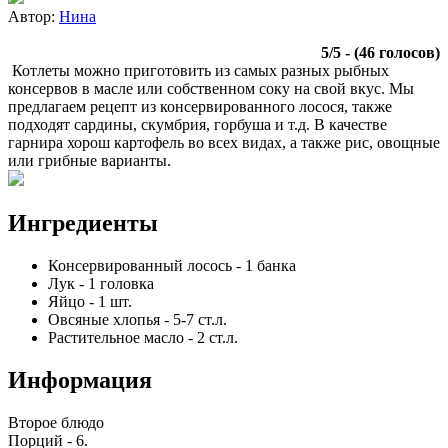
Автор:
Нина
5
/
5
- (
46
голосов)
Котлеты можно приготовить из самых разных рыбных
консервов в масле или собственном соку на свой вкус. Мы
предлагаем рецепт из консервированного лосося, также
подходят сардины, скумбрия, горбуша и т.д. В качестве
гарнира хорош картофель во всех видах, а также рис, овощные
или грибные варианты.
Ингредиенты
Консервированный лосось
-
1
банка
Лук
-
1
головка
Яйцо
-
1
шт.
Овсяные хлопья
-
5-7
ст.л.
Растительное масло
-
2
ст.л.
Информация
Второе блюдо
Порций -
6
.