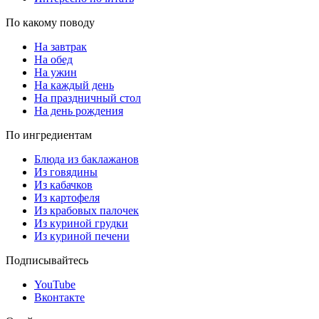
По какому поводу
На завтрак
На обед
На ужин
На каждый день
На праздничный стол
На день рождения
По ингредиентам
Блюда из баклажанов
Из говядины
Из кабачков
Из картофеля
Из крабовых палочек
Из куриной грудки
Из куриной печени
Подписывайтесь
YouTube
Вконтакте