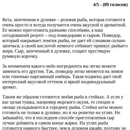
4
/
5
- (
89
голосов)
Кета, запеченная в духовке – розовая рыба, которая готовится
очень просто и всегда получается очень вкусной и ароматной.
Ее можно приготовить разными способами, а наш
сегодняшний рецепт – под помидорами и сыром. Помидор,
который накрывает ломтик рыбы, не дает ей слишком сильно
запечься, а своей кислотой немного отбивает привкус рыбьего
жира. Сыр, запеченный в духовке, создает хрустящую
румяную корочку.
За неимением какого-либо ингредиента вы легко можете
заменить его другим. Так, помидор легко меняется на лимон
или тоненько нарезанный имбирь. Такая подмена дает свой
интересный вкусовой оттенок и яркий индивидуальный
аромат.
Таким же образом готовится любая рыба в стейках. А если у
вас целая тушка, например морского окуня, то специи и
овощи укладываются в середину рыбы. Стейки кеты можно
готовить не только в духовке, но и на решетке на углях. Не
забывайте, что в последнем способе приготовления сыр
лучше добавить в самом конце жарки. На углях рыба
готовится намного быстрее, чем в духовом шкафу, поэтому не