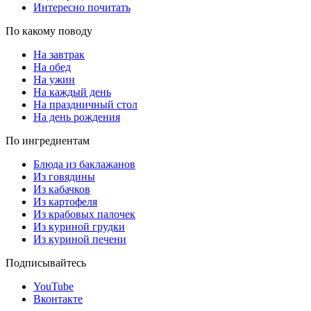
Интересно почитать
По какому поводу
На завтрак
На обед
На ужин
На каждый день
На праздничный стол
На день рождения
По ингредиентам
Блюда из баклажанов
Из говядины
Из кабачков
Из картофеля
Из крабовых палочек
Из куриной грудки
Из куриной печени
Подписывайтесь
YouTube
Вконтакте