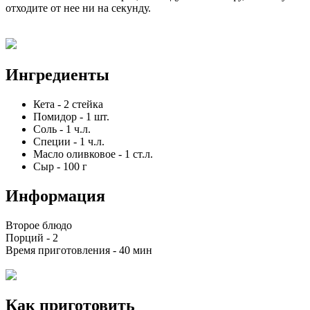
отходите от нее ни на секунду.
Ингредиенты
Кета
-
2
стейка
Помидор
-
1
шт.
Соль
-
1
ч.л.
Специи
-
1
ч.л.
Масло оливковое
-
1
ст.л.
Сыр
-
100
г
Информация
Второе блюдо
Порций -
2
Время приготовления -
40 мин
Как приготовить