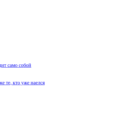
дит само собой
е те, кто уже наелся