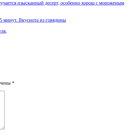
олучается изысканный десерт, особенно хорош с мороженым
 5 минут. Вкуснота из говядины
еля
,
ечены
*