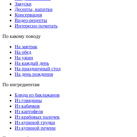
Закуски
Десерты, напитки
Консервация
Видео-рецепты
Интересно почитать
По какому поводу
На завтрак
На обед
На ужин
На каждый день
На праздничный стол
На день рождения
По ингредиентам
Блюда из баклажанов
Из говядины
Из кабачков
Из картофеля
Из крабовых палочек
Из куриной грудки
Из куриной печени