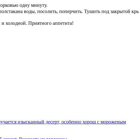
морковью одну минуту.
полстакана воды, посолить, поперчить. Тушить под закрытой кр
й и холодной. Приятного аппетита!
олучается изысканный десерт, особенно хорош с мороженым