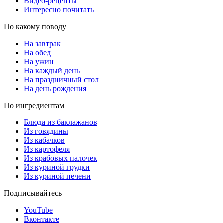
Видео-рецепты
Интересно почитать
По какому поводу
На завтрак
На обед
На ужин
На каждый день
На праздничный стол
На день рождения
По ингредиентам
Блюда из баклажанов
Из говядины
Из кабачков
Из картофеля
Из крабовых палочек
Из куриной грудки
Из куриной печени
Подписывайтесь
YouTube
Вконтакте