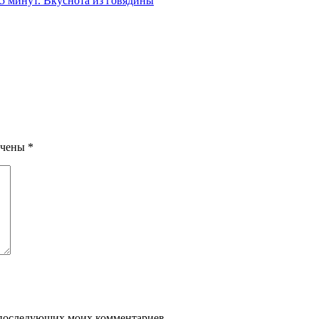
 5 минут. Вкуснота из говядины
ечены
*
ля последующих моих комментариев.