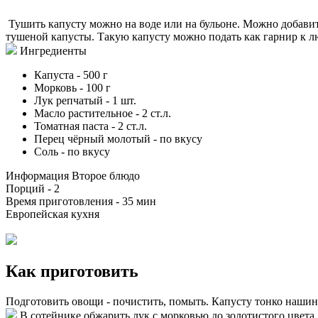
Тушить капусту можно на воде или на бульоне. Можно добавит
тушеной капусты. Такую капусту можно подать как гарнир к л
Ингредиенты
Капуста
-
500
г
Морковь
-
100
г
Лук репчатый
-
1
шт.
Масло растительное
-
2
ст.л.
Томатная паста
-
2
ст.л.
Перец чёрный молотый
-
по вкусу
Соль
-
по вкусу
Информация
Второе блюдо
Порций -
2
Время приготовления -
35 мин
Европейская кухня
Как приготовить
Подготовить овощи - почистить, помыть. Капусту тонко нашинко
В сотейнике обжарить лук с морковью до золотистого цвета.