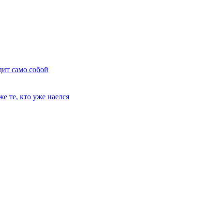
дит само собой
е те, кто уже наелся