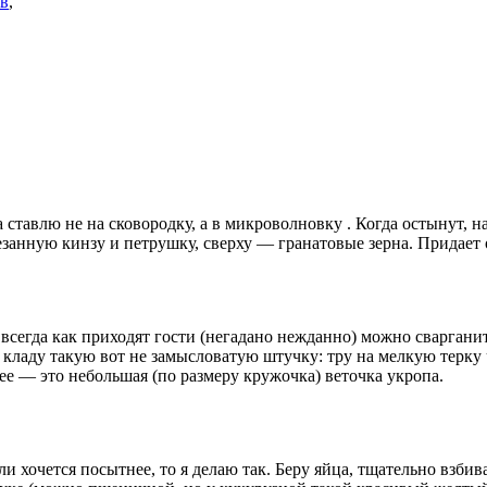
ов
,
ставлю не на сковородку, а в микроволновку . Когда остынут, 
занную кинзу и петрушку, сверху — гранатовые зерна. Придает 
всегда как приходят гости (негадано нежданно) можно сварганит
 кладу такую вот не замысловатую штучку: тру на мелкую терку
ее — это небольшая (по размеру кружочка) веточка укропа.
сли хочется посытнее, то я делаю так. Беру яйца, тщательно взб