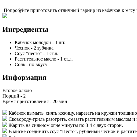
Попробуйте приготовить отличный гарнир из кабачков к мясу 
Ингредиенты
Кабачок молодой
-
1
шт.
Чеснок
-
2
зубчика
Соус "песто"
-
1
ст.л.
Растительное масло
-
1
ст.л.
Соль
-
по вкусу
Информация
Второе блюдо
Порций -
2
Время приготовления -
20 мин
Кабачок вымыть, снять кожицу, нарезать на кружки толщино
Сковороду-гриль разогреть, смазать растительным маслом и
Жарить на сильном огне минуты по 3-4 с двух сторон.
В миске соединить соус "Песто", рубленый чеснок и растите