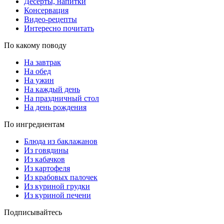
Десерты, напитки
Консервация
Видео-рецепты
Интересно почитать
По какому поводу
На завтрак
На обед
На ужин
На каждый день
На праздничный стол
На день рождения
По ингредиентам
Блюда из баклажанов
Из говядины
Из кабачков
Из картофеля
Из крабовых палочек
Из куриной грудки
Из куриной печени
Подписывайтесь