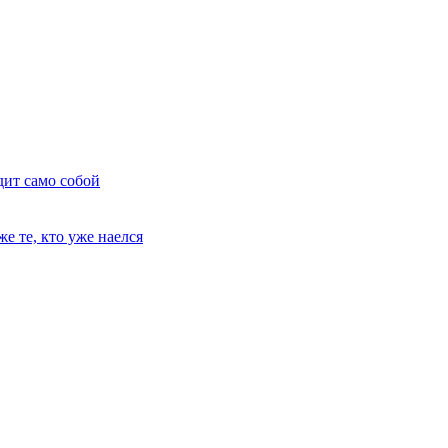
дит само собой
е те, кто уже наелся