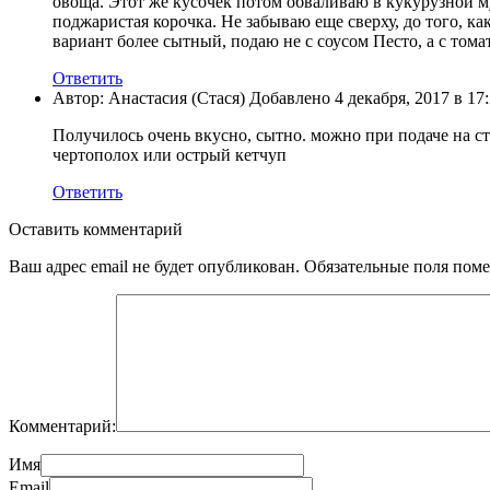
овоща. Этот же кусочек потом обваливаю в кукурузной му
поджаристая корочка. Не забываю еще сверху, до того, к
вариант более сытный, подаю не с соусом Песто, а с том
Ответить
Автор: Анастасия (Стася) Добавлено 4 декабря, 2017 в 17
Получилось очень вкусно, сытно. можно при подаче на ст
чертополох или острый кетчуп
Ответить
Оставить комментарий
Ваш адрес email не будет опубликован.
Обязательные поля пом
Комментарий:
Имя
Email