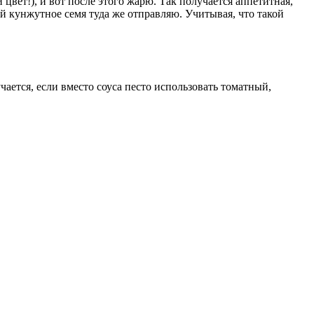
вет!), и вот после этого жарю. Так получается аппетитная,
ой кунжутное семя туда же отправляю. Учитывая, что такой
ается, если вместо соуса песто использовать томатный,