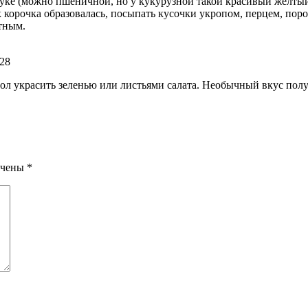
ке (можно пшеничной, но у кукурузной такой красивый желтый ц
ак корочка образовалась, посыпать кусочки укропом, перцем, пор
атным.
:28
ол украсить зеленью или листьями салата. Необычный вкус получ
ечены
*