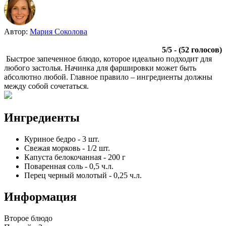
Автор:
Мария Соколова
5
/
5
- (
52
голосов)
Быстрое запеченное блюдо, которое идеально подходит для
любого застолья. Начинка для фаршировки может быть
абсолютно любой. Главное правило – ингредиенты должны
между собой сочетаться.
Ингредиенты
Куриное бедро
-
3
шт.
Свежая морковь
-
1/2
шт.
Капуста белокочанная
-
200
г
Поваренная соль
-
0,5
ч.л.
Перец черный молотый
-
0,25
ч.л.
Информация
Второе блюдо