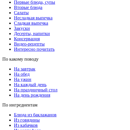
Первые блюда, супы
Вторые блюда
Салаты
Несладкая выпечка
Сладкая выпечка
Закуски
Десерты, напитки
Консервация
Видео-рецепты
Интересно почитать
По какому поводу
На завтрак
На обед
На ужин
На каждый день
На праздничный стол
На день рождения
По ингредиентам
Блюда из баклажанов
Из говядины
Из кабачков