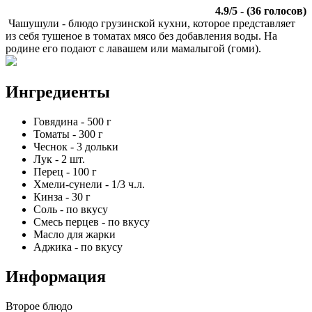
4.9
/
5
- (
36
голосов)
Чашушули - блюдо грузинской кухни, которое представляет
из себя тушеное в томатах мясо без добавления воды. На
родине его подают с лавашем или мамалыгой (гоми).
Ингредиенты
Говядина
-
500
г
Томаты
-
300
г
Чеснок
-
3
дольки
Лук
-
2
шт.
Перец
-
100
г
Хмели-сунели
-
1/3
ч.л.
Кинза
-
30
г
Соль
-
по вкусу
Смесь перцев
-
по вкусу
Масло для жарки
Аджика
-
по вкусу
Информация
Второе блюдо