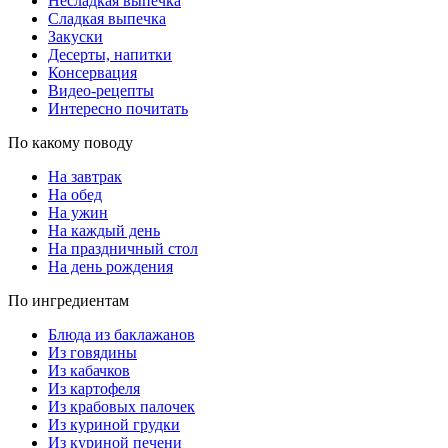
Несладкая выпечка
Сладкая выпечка
Закуски
Десерты, напитки
Консервация
Видео-рецепты
Интересно почитать
По какому поводу
На завтрак
На обед
На ужин
На каждый день
На праздничный стол
На день рождения
По ингредиентам
Блюда из баклажанов
Из говядины
Из кабачков
Из картофеля
Из крабовых палочек
Из куриной грудки
Из куриной печени