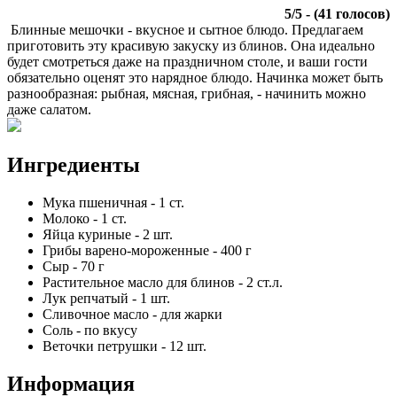
5
/
5
- (
41
голосов)
Блинные мешочки - вкусное и сытное блюдо. Предлагаем
приготовить эту красивую закуску из блинов. Она идеально
будет смотреться даже на праздничном столе, и ваши гости
обязательно оценят это нарядное блюдо. Начинка может быть
разнообразная: рыбная, мясная, грибная, - начинить можно
даже салатом.
Ингредиенты
Мука пшеничная
-
1
ст.
Молоко
-
1
ст.
Яйца куриные
-
2
шт.
Грибы варено-мороженные
-
400
г
Сыр
-
70
г
Растительное масло для блинов
-
2
ст.л.
Лук репчатый
-
1
шт.
Сливочное масло
-
для жарки
Соль
-
по вкусу
Веточки петрушки
-
12
шт.
Информация