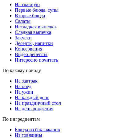
На главную
Первые блюда, супы
Вторые блюда
Салаты
Несладкая выпечка
Сладкая выпечка
Закуски
Десерты, напитки
Консервация
Видео-рецепты
Интересно почитать
По какому поводу
На завтрак
На обед
На ужин
На каждый день
На праздничный стол
На день рождения
По ингредиентам
Блюда из баклажанов
Из говядины