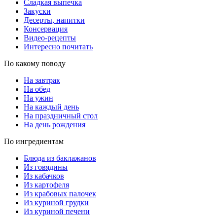
Сладкая выпечка
Закуски
Десерты, напитки
Консервация
Видео-рецепты
Интересно почитать
По какому поводу
На завтрак
На обед
На ужин
На каждый день
На праздничный стол
На день рождения
По ингредиентам
Блюда из баклажанов
Из говядины
Из кабачков
Из картофеля
Из крабовых палочек
Из куриной грудки
Из куриной печени